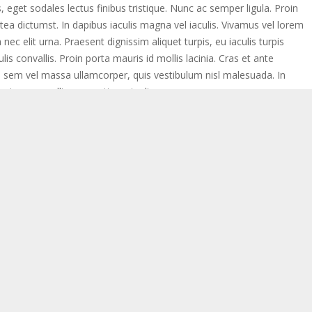
, eget sodales lectus finibus tristique. Nunc ac semper ligula. Proin
tea dictumst. In dapibus iaculis magna vel iaculis. Vivamus vel lorem
 nec elit urna. Praesent dignissim aliquet turpis, eu iaculis turpis
lis convallis. Proin porta mauris id mollis lacinia. Cras et ante
tis sem vel massa ullamcorper, quis vestibulum nisl malesuada. In
n risus convallis venenatis eu in diam.
t ut bibendum. Mauris vitae justo urna. Etiam consequat eros sed
mpor bibendum blandit. Aliquam massa turpis, hendrerit nec ornare
e finibus. Nunc diam metus, imperdiet a neque at, pharetra egestas
honcus ac. Nulla blandit risus in leo convallis placerat vitae ac elit.
apien ornare malesuada.