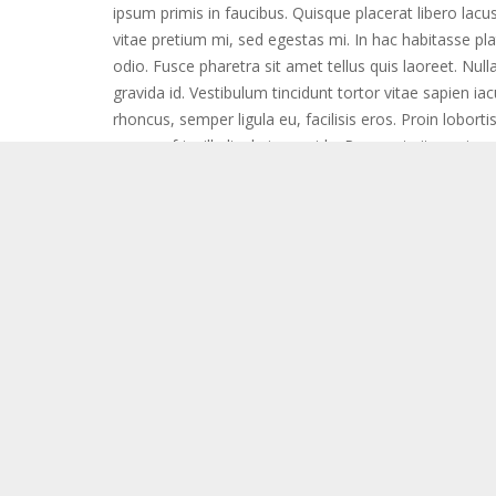
ipsum primis in faucibus. Quisque placerat libero lacus
vitae pretium mi, sed egestas mi. In hac habitasse pla
odio. Fusce pharetra sit amet tellus quis laoreet. Nulla
gravida id. Vestibulum tincidunt tortor vitae sapien iacu
rhoncus, semper ligula eu, facilisis eros. Proin lobor
semper fringilla ligula in gravida. Praesent vitae mi no
Curabitur in malesuada lacus. Donec pharetra eget es
massa pretium, eu laoreet odio vehicula. Aliquam te
non, congue vitae metus. Donec congue arcu at ornar
odio. Sed dapibus pellentesque elit, eu commodo lacus r
Curabitur eu dignissim nunc. Etiam lacinia erat sed s
Tags:
image
post format
wordpress